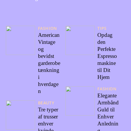
FASHION
TIPS
American
Opdag
Vintage
den
og
Perfekte
bevidst
Espresso
garderobe
maskine
tænkning
til Dit
i
Hjem
hverdage
FASHION
n
Elegante
Armbånd
BEAUTY
Tre typer
Guld til
af trusser
Enhver
enhver
Anlednin
kvinde
g