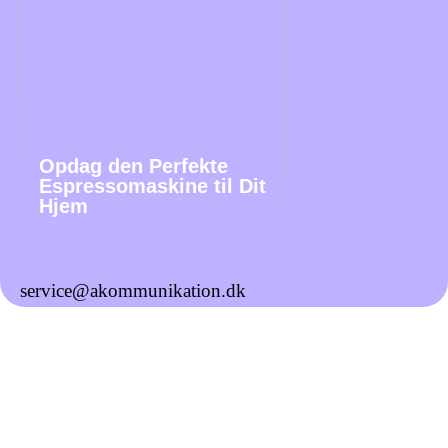
Opdag den Perfekte
Espressomaskine til Dit
Hjem
service@akommunikation.dk