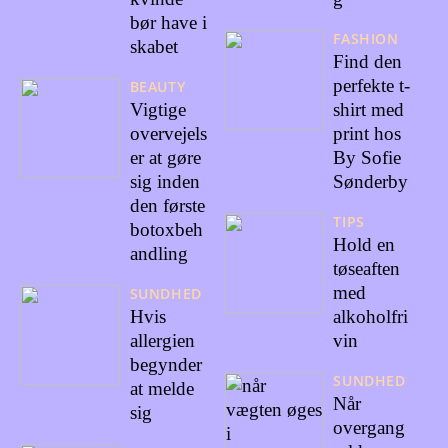
bør have i
FASHION
skabet
Find den
perfekte t-
BEAUTY
Vigtige
shirt med
overvejels
print hos
er at gøre
By Sofie
sig inden
Sønderby
den første
TIPS
botoxbeh
Hold en
andling
tøseaften
med
SUNDHED
Hvis
alkoholfri
allergien
vin
begynder
SUNDHED
at melde
Når
sig
overgang