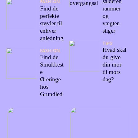
salderen
FASHION
Find de
rammer
perfekte
og
støvler til
vægten
enhver
stiger
anledning
TIPS
Hvad skal
FASHION
Find de
du give
Smukkest
din mor
e
til mors
Øreringe
dag?
hos
Grundled