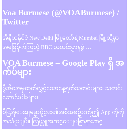
Voa Burmese (@VOABurmese) /
Twitter
အိန္ဒိယနိုင်ငံ New Delhi မြို့တော်နဲ့ Mumbai မြို့တို့မှာ
အခြေစိုက်ကြတဲ့ BBC သတင်းဌာနခွဲ …
VOA Burmese – Google Play ရှိ အ
က်ပ်များ
ဗွီအိုအေမှထုတ်လွှင့်သောနေ့ရက်သတင်းများ၊ သတင်း
ဆောင်းပါးများ၊
ဗီြအိုေအျမန္မာပိုင္း၏အစီအစဥ္မ်ားကိုဤ App ကိုကို
အသံုးျပဳ။ လြယ္ကူအဆင္ေျပစြာနားဆင္