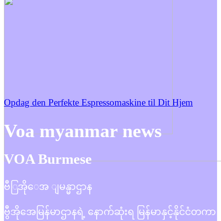
Opdag den Perfekte Espressomaskine til Dit Hjem
Voa myanmar news
VOA Burmese
ဗီြအိုေအ ျမန္မာဌာန
ဗွီအိုအေမြန်မာဌာနရဲ့ နောက်ဆုံးရ မြန်မာနှင့်နိုင်ငံတကာ