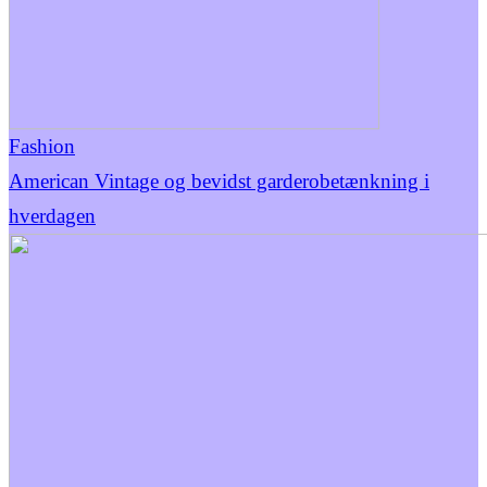
Fashion
American Vintage og bevidst garderobetænkning i
hverdagen