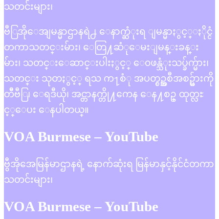
သတင်းများ၊
ဗီြအိုေအျမန္မာဌာနရဲ႕ ေနာက္ဆံုးရ ျမန္မာႏွင့္ႏိုင္ငံ
တကာသတင္းမ်ား၊ ေတြ႔ဆံုေမးျမန္းခန္း
မ်ား၊ သတင္းေဆာင္းပါးႏွင့္ ေ၀ဖန္သံုးသပ္ခ်က္မ်ား၊
သတင္း သုတႏွင့္ ရသ က႑စံု အပတ္စဥ္အစီအစဥ္မ်ားကို
တီီဗီြ၊ ေရဒီယို၊ အင္တာနက္တို႔ကေန ေန႔စဥ္ ထုတ္လႊ
င့္ေပး ေနပါတယ္။
VOA Burmese – YouTube
ဗွီအိုအေမြန်မာဌာနရဲ့ နောက်ဆုံးရ မြန်မာနှင့်နိုင်ငံတကာ
သတင်းများ၊
VOA Burmese – YouTube