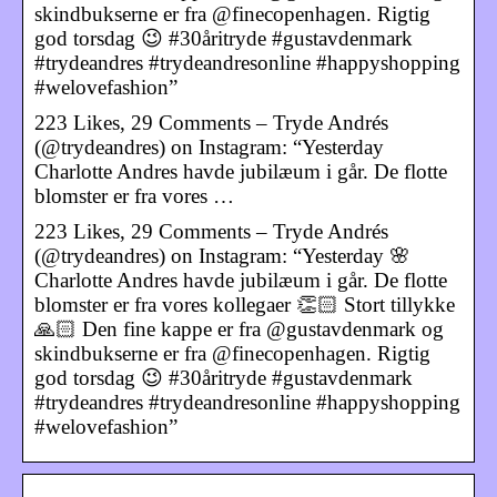
skindbukserne er fra @finecopenhagen. Rigtig
god torsdag 😉 #30åritryde #gustavdenmark
#trydeandres #trydeandresonline #happyshopping
#welovefashion”
223 Likes, 29 Comments – Tryde Andrés
(@trydeandres) on Instagram: “Yesterday
Charlotte Andres havde jubilæum i går. De flotte
blomster er fra vores …
223 Likes, 29 Comments – Tryde Andrés
(@trydeandres) on Instagram: “Yesterday 🌸
Charlotte Andres havde jubilæum i går. De flotte
blomster er fra vores kollegaer 👏🏻 Stort tillykke
🙏🏻 Den fine kappe er fra @gustavdenmark og
skindbukserne er fra @finecopenhagen. Rigtig
god torsdag 😉 #30åritryde #gustavdenmark
#trydeandres #trydeandresonline #happyshopping
#welovefashion”