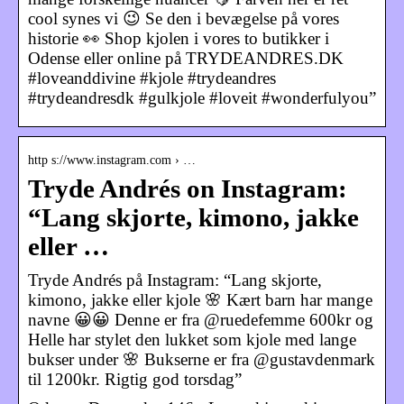
cool synes vi 😉 Se den i bevægelse på vores
historie 👀 Shop kjolen i vores to butikker i
Odense eller online på TRYDEANDRES.DK
#loveanddivine #kjole #trydeandres
#trydeandresdk #gulkjole #loveit #wonderfulyou”
http s://www.instagram.com › …
Tryde Andrés on Instagram:
“Lang skjorte, kimono, jakke
eller …
Tryde Andrés på Instagram: “Lang skjorte,
kimono, jakke eller kjole 🌸 Kært barn har mange
navne 😀😀 Denne er fra @ruedefemme 600kr og
Helle har stylet den lukket som kjole med lange
bukser under 🌸 Bukserne er fra @gustavdenmark
til 1200kr. Rigtig god torsdag”