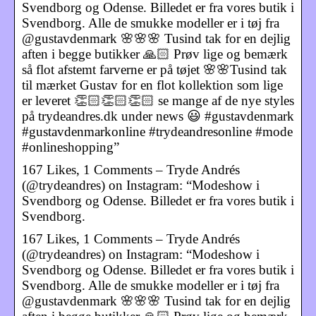
Svendborg og Odense. Billedet er fra vores butik i
Svendborg. Alle de smukke modeller er i tøj fra
@gustavdenmark 🌸🌸🌸 Tusind tak for en dejlig
aften i begge butikker 🙏🏻 Prøv lige og bemærk
så flot afstemt farverne er på tøjet 🌸🌸Tusind tak
til mærket Gustav for en flot kollektion som lige
er leveret 👏🏻👏🏻👏🏻 se mange af de nye styles
på trydeandres.dk under news 😃 #gustavdenmark
#gustavdenmarkonline #trydeandresonline #mode
#onlineshopping”
167 Likes, 1 Comments – Tryde Andrés
(@trydeandres) on Instagram: “Modeshow i
Svendborg og Odense. Billedet er fra vores butik i
Svendborg.
167 Likes, 1 Comments – Tryde Andrés
(@trydeandres) on Instagram: “Modeshow i
Svendborg og Odense. Billedet er fra vores butik i
Svendborg. Alle de smukke modeller er i tøj fra
@gustavdenmark 🌸🌸🌸 Tusind tak for en dejlig