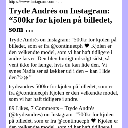
http s://www.instagram.com › …
Tryde Andrés on Instagram:
“500kr for kjolen på billedet,
som …
Tryde Andrés on Instagram: “500kr for kjolen på
billedet, som er fra @continuecph 🖤 Kjolen er
den velkendte model, som vi har haft tidligere i
andre farver. Den blev hurtigt udsolgt sidst, så
vent ikke for længe, hvis du kan lide den. Vi
synes Nadia ser så lækker ud i den – kan I lide
den?✨🎀”
trydeandres 500kr for kjolen på billedet, som er
fra @continuecph Kjolen er den velkendte model,
som vi har haft tidligere i andre.
89 Likes, 7 Comments – Tryde Andrés
(@trydeandres) on Instagram: “500kr for kjolen
på billedet, som er fra @continuecph 🖤 Kjolen er
den velkendte model, som vi har haft tidligere i