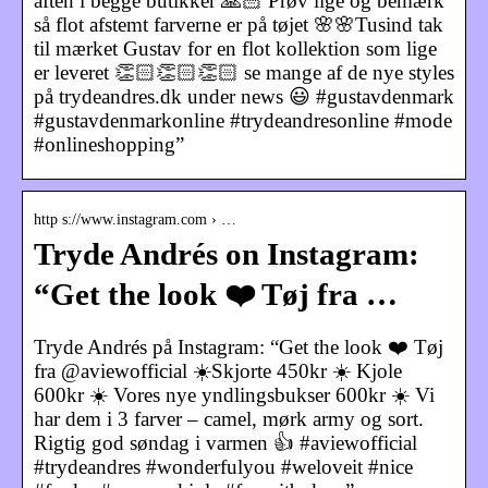
aften i begge butikker 🙏🏻 Prøv lige og bemærk
så flot afstemt farverne er på tøjet 🌸🌸Tusind tak
til mærket Gustav for en flot kollektion som lige
er leveret 👏🏻👏🏻👏🏻 se mange af de nye styles
på trydeandres.dk under news 😃 #gustavdenmark
#gustavdenmarkonline #trydeandresonline #mode
#onlineshopping”
http s://www.instagram.com › …
Tryde Andrés on Instagram:
“Get the look ❤️ Tøj fra …
Tryde Andrés på Instagram: “Get the look ❤️ Tøj
fra @aviewofficial ☀️Skjorte 450kr ☀️ Kjole
600kr ☀️ Vores nye yndlingsbukser 600kr ☀️ Vi
har dem i 3 farver – camel, mørk army og sort.
Rigtig god søndag i varmen 👍 #aviewofficial
#trydeandres #wonderfulyou #weloveit #nice