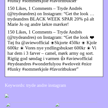
#funky #sommerkjole #favoritbukser”
150 Likes, 1 Comments – Tryde Andrés
(@trydeandres) on Instagram: “Get the look …
trydeandres BLACK WEEK SPAR 20% på alt
Marie Jo og andre lækre mærker!
150 Likes, 1 Comments – Tryde Andrés
(@trydeandres) on Instagram: “Get the look ❤️
Tøj fra @aviewofficial ☀️Skjorte 450kr ☀️ Kjole
600kr ☀️ Vores nye yndlingsbukser 600kr ☀️ Vi
har dem i 3 farver – camel, mørk army og sort.
Rigtig god søndag i varmen 👍 #aviewofficial
#trydeandres #wonderfulyou #weloveit #nice
#funky #sommerkjole #favoritbukser”
Keywords: tryde andre instagram