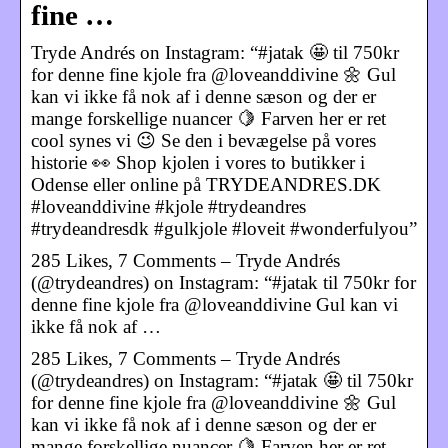
fine …
Tryde Andrés on Instagram: “#jatak 🤩 til 750kr
for denne fine kjole fra @loveanddivine 🌼 Gul
kan vi ikke få nok af i denne sæson og der er
mange forskellige nuancer 🍋 Farven her er ret
cool synes vi 😉 Se den i bevægelse på vores
historie 👀 Shop kjolen i vores to butikker i
Odense eller online på TRYDEANDRES.DK
#loveanddivine #kjole #trydeandres
#trydeandresdk #gulkjole #loveit #wonderfulyou”
285 Likes, 7 Comments – Tryde Andrés
(@trydeandres) on Instagram: “#jatak til 750kr for
denne fine kjole fra @loveanddivine Gul kan vi
ikke få nok af …
285 Likes, 7 Comments – Tryde Andrés
(@trydeandres) on Instagram: “#jatak 🤩 til 750kr
for denne fine kjole fra @loveanddivine 🌼 Gul
kan vi ikke få nok af i denne sæson og der er
mange forskellige nuancer 🍋 Farven her er ret