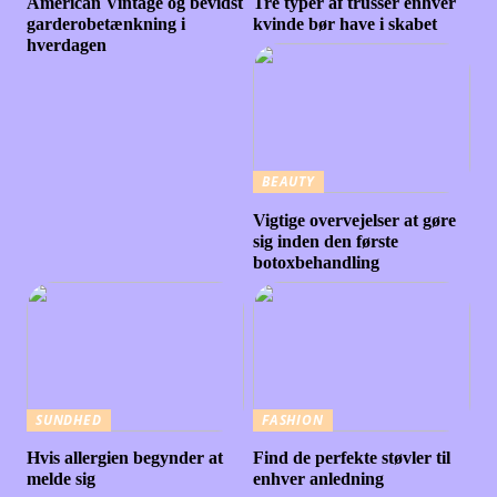
American Vintage og bevidst
Tre typer af trusser enhver
garderobetænkning i
kvinde bør have i skabet
hverdagen
BEAUTY
Vigtige overvejelser at gøre
sig inden den første
botoxbehandling
SUNDHED
FASHION
Hvis allergien begynder at
Find de perfekte støvler til
melde sig
enhver anledning