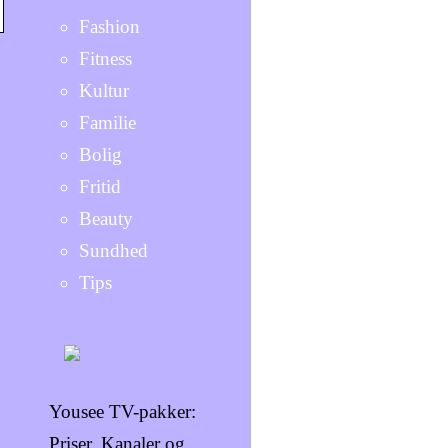
Fashion
Fitness
Kultur
Familie
Bolig
Fritid
Beauty
Sundhed
Tips
Yousee TV-pakker:
Priser, Kanaler og