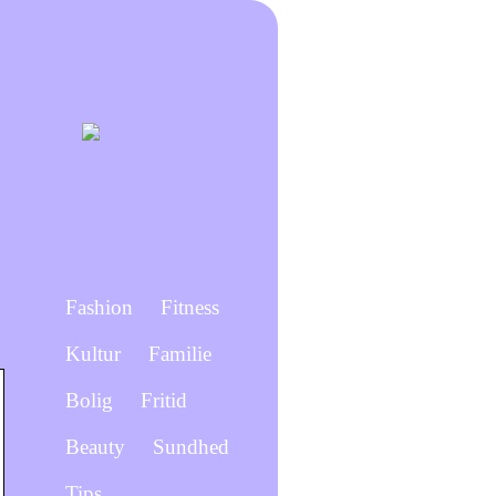
Fashion
Fitness
Kultur
Familie
Bolig
Fritid
Beauty
Sundhed
Tips