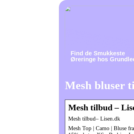
Find de Smukkeste
Øreringe hos Grundle
Mesh bluser t
Mesh tilbud – Lis
Mesh tilbud– Lisen.dk
Mesh Top | Camo | Bluse fra