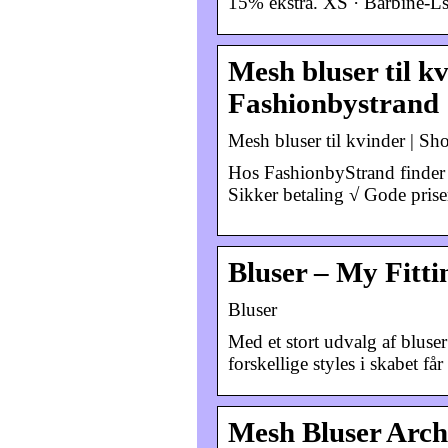
15% ekstra. XS · Barbine-Ls 
Mesh bluser til kv
Fashionbystrand
Mesh bluser til kvinder | Sh
Hos FashionbyStrand finder du
Sikker betaling √ Gode prise
Bluser – My Fitt
Bluser
Med et stort udvalg af bluse
forskellige styles i skabet få
Mesh Bluser Arch