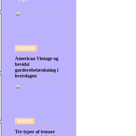
FASHION
American Vintage og
bevidst
garderobetænkning i
hverdagen
BEAUTY
Tre typer af trusser