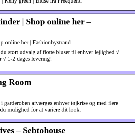
| Kelly green | Bluse fra Freequent.
inder | Shop online her –
op online her | Fashionbystrand
 stort udvalg af flotte bluser til enhver lejlighed √
r √ 1-2 dages levering!
ing Room
r i garderoben afværges enhver tøjkrise og med flere
r du mulighed for at variere dit look.
ives – Sebtohouse