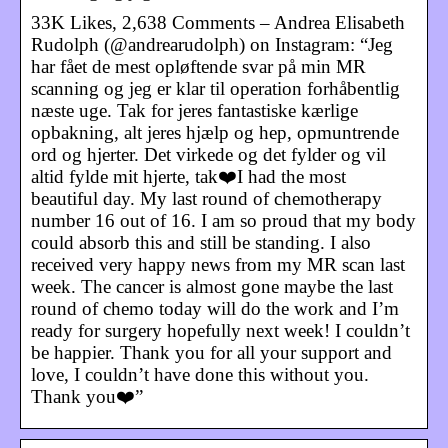
33K Likes, 2,638 Comments – Andrea Elisabeth
Rudolph (@andrearudolph) on Instagram: “Jeg
har fået de mest opløftende svar på min MR
scanning og jeg er klar til operation forhåbentlig
næste uge. Tak for jeres fantastiske kærlige
opbakning, alt jeres hjælp og hep, opmuntrende
ord og hjerter. Det virkede og det fylder og vil
altid fylde mit hjerte, tak❤️I had the most
beautiful day. My last round of chemotherapy
number 16 out of 16. I am so proud that my body
could absorb this and still be standing. I also
received very happy news from my MR scan last
week. The cancer is almost gone maybe the last
round of chemo today will do the work and I’m
ready for surgery hopefully next week! I couldn’t
be happier. Thank you for all your support and
love, I couldn’t have done this without you.
Thank you❤️”