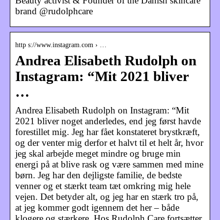
Beauty activist & Founder of the Danish skincare
brand @rudolphcare
http s://www.instagram.com › …
Andrea Elisabeth Rudolph on
Instagram: “Mit 2021 bliver
…
Andrea Elisabeth Rudolph on Instagram: “Mit
2021 bliver noget anderledes, end jeg først havde
forestillet mig. Jeg har fået konstateret brystkræft,
og der venter mig derfor et halvt til et helt år, hvor
jeg skal arbejde meget mindre og bruge min
energi på at blive rask og være sammen med mine
børn. Jeg har den dejligste familie, de bedste
venner og et stærkt team tæt omkring mig hele
vejen. Det betyder alt, og jeg har en stærk tro på,
at jeg kommer godt igennem det her – både
klogere og stærkere. Hos Rudolph Care fortsætter