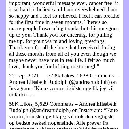
important, wonderful message ever, cancer free! it
is so hard to believe and I am overwhelmed. I am
so happy and I feel so relieved, I feel I can breathe
for the first time in seven months. There’s so
many people I owe a big thanks but this one goes
up to you. Thank you for cheering, for pulling
me up, for your warm and loving greetings.
Thank you for all the love that I received during
all these months from all of you even though we
maybe never have met in real life. I felt so much
love, thank you for helping me through”
25. sep. 2021 — 57.8k Likes, 5628 Comments –
Andrea Elisabeth Rudolph (@andrearudolph) on
Instagram: “Kære venner, i sidste uge fik jeg vil
nok den …
58K Likes, 5,629 Comments – Andrea Elisabeth
Rudolph (@andrearudolph) on Instagram: “Kære
venner, i sidste uge fik jeg vil nok den vigtigste
og bedste besked nogensinde. Alle prøver fra