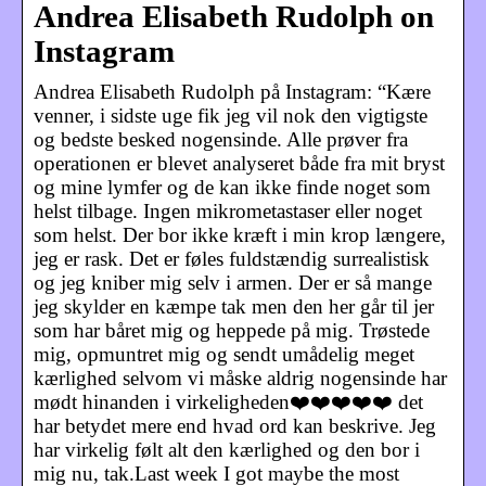
Andrea Elisabeth Rudolph on
Instagram
Andrea Elisabeth Rudolph på Instagram: “Kære
venner, i sidste uge fik jeg vil nok den vigtigste
og bedste besked nogensinde. Alle prøver fra
operationen er blevet analyseret både fra mit bryst
og mine lymfer og de kan ikke finde noget som
helst tilbage. Ingen mikrometastaser eller noget
som helst. Der bor ikke kræft i min krop længere,
jeg er rask. Det er føles fuldstændig surrealistisk
og jeg kniber mig selv i armen. Der er så mange
jeg skylder en kæmpe tak men den her går til jer
som har båret mig og heppede på mig. Trøstede
mig, opmuntret mig og sendt umådelig meget
kærlighed selvom vi måske aldrig nogensinde har
mødt hinanden i virkeligheden❤️❤️❤️❤️❤️ det
har betydet mere end hvad ord kan beskrive. Jeg
har virkelig følt alt den kærlighed og den bor i
mig nu, tak.Last week I got maybe the most