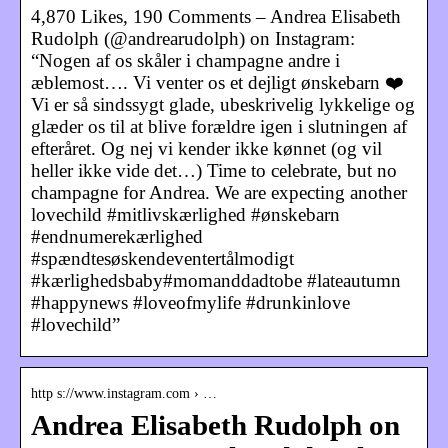
4,870 Likes, 190 Comments – Andrea Elisabeth
Rudolph (@andrearudolph) on Instagram:
“Nogen af os skåler i champagne andre i
æblemost…. Vi venter os et dejligt ønskebarn ❤️
Vi er så sindssygt glade, ubeskrivelig lykkelige og
glæder os til at blive forældre igen i slutningen af
efteråret. Og nej vi kender ikke kønnet (og vil
heller ikke vide det…) Time to celebrate, but no
champagne for Andrea. We are expecting another
lovechild #mitlivskærlighed #ønskebarn
#endnumerekærlighed
#spændtesøskendeventertålmodigt
#kærlighedsbaby#momanddadtobe #lateautumn
#happynews #loveofmylife #drunkinlove
#lovechild”
http s://www.instagram.com › …
Andrea Elisabeth Rudolph on