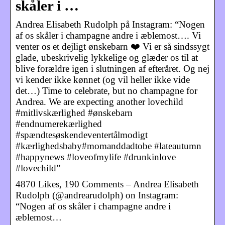
skåler i …
Andrea Elisabeth Rudolph på Instagram: “Nogen
af os skåler i champagne andre i æblemost…. Vi
venter os et dejligt ønskebarn ❤️ Vi er så sindssygt
glade, ubeskrivelig lykkelige og glæder os til at
blive forældre igen i slutningen af efteråret. Og nej
vi kender ikke kønnet (og vil heller ikke vide
det…) Time to celebrate, but no champagne for
Andrea. We are expecting another lovechild
#mitlivskærlighed #ønskebarn
#endnumerekærlighed
#spændtesøskendeventertålmodigt
#kærlighedsbaby#momanddadtobe #lateautumn
#happynews #loveofmylife #drunkinlove
#lovechild”
4870 Likes, 190 Comments – Andrea Elisabeth
Rudolph (@andrearudolph) on Instagram:
“Nogen af os skåler i champagne andre i
æblemost…