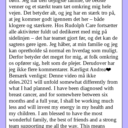
børn. Jeg har den dejligste familie, de bedste
venner og et stærkt team tæt omkring mig hele
vejen. Det betyder alt, og jeg har en stærk tro på,
at jeg kommer godt igennem det her – både
klogere og stærkere. Hos Rudolph Care fortsætter
alle aktiviteter fuldt ud dedikeret med mig på
sidelinjen – det har teamet gjort før, og det kan de
sagtens gøre igen. Jeg håber, at min familie og jeg
kan opretholde så normal en hverdag som muligt.
Derfor betyder det meget for mig, at folk omkring
os opfører sig, helt som de plejer. Derudover har
jeg ikke flere kommentarer. Kærligst Andrea❤️
Bemærk venligst: Denne video må ikke
deles.2021 will unfold somewhat differently from
what I had planned. I have been diagnosed with
breast cancer, and for somewhere between six
months and a full year, I shall be working much
less and will invest my energy in my health and
my children. I am blessed to have the most
wonderful family, the best of friends and a strong
team supporting me all the way. This means