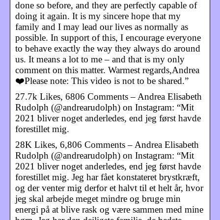
done so before, and they are perfectly capable of
doing it again. It is my sincere hope that my
family and I may lead our lives as normally as
possible. In support of this, I encourage everyone
to behave exactly the way they always do around
us. It means a lot to me – and that is my only
comment on this matter. Warmest regards,Andrea
❤️Please note: This video is not to be shared.”
27.7k Likes, 6806 Comments – Andrea Elisabeth
Rudolph (@andrearudolph) on Instagram: “Mit
2021 bliver noget anderledes, end jeg først havde
forestillet mig.
28K Likes, 6,806 Comments – Andrea Elisabeth
Rudolph (@andrearudolph) on Instagram: “Mit
2021 bliver noget anderledes, end jeg først havde
forestillet mig. Jeg har fået konstateret brystkræft,
og der venter mig derfor et halvt til et helt år, hvor
jeg skal arbejde meget mindre og bruge min
energi på at blive rask og være sammen med mine