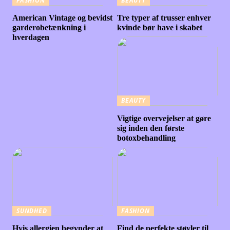
FASHION
BEAUTY
American Vintage og bevidst
Tre typer af trusser enhver
garderobetænkning i
kvinde bør have i skabet
hverdagen
BEAUTY
Vigtige overvejelser at gøre
sig inden den første
botoxbehandling
SUNDHED
FASHION
Hvis allergien begynder at
Find de perfekte støvler til