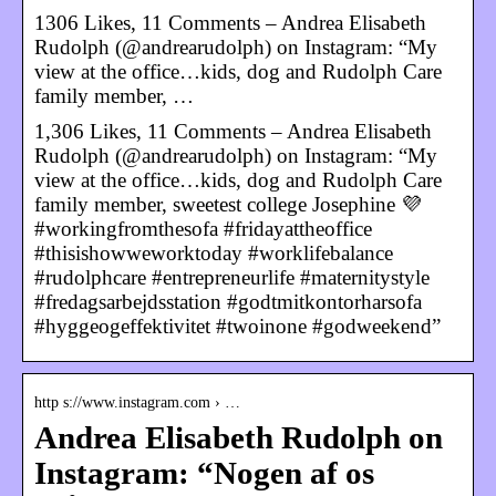
1306 Likes, 11 Comments – Andrea Elisabeth
Rudolph (@andrearudolph) on Instagram: “My
view at the office…kids, dog and Rudolph Care
family member, …
1,306 Likes, 11 Comments – Andrea Elisabeth
Rudolph (@andrearudolph) on Instagram: “My
view at the office…kids, dog and Rudolph Care
family member, sweetest college Josephine 💜
#workingfromthesofa #fridayattheoffice
#thisishowweworktoday #worklifebalance
#rudolphcare #entrepreneurlife #maternitystyle
#fredagsarbejdsstation #godtmitkontorharsofa
#hyggeogeffektivitet #twoinone #godweekend”
http s://www.instagram.com › …
Andrea Elisabeth Rudolph on
Instagram: “Nogen af os