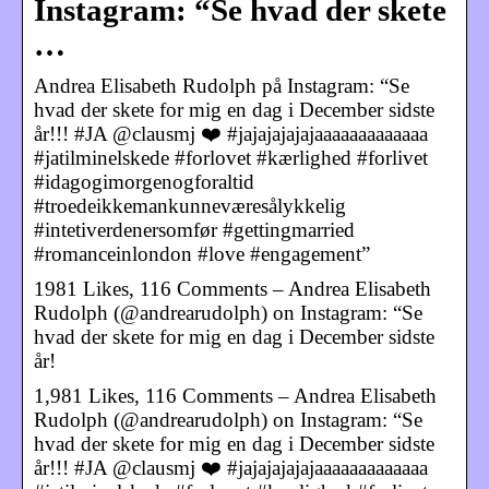
Instagram: “Se hvad der skete
…
Andrea Elisabeth Rudolph på Instagram: “Se
hvad der skete for mig en dag i December sidste
år!!! #JA @clausmj ❤️ #jajajajajajaaaaaaaaaaaaa
#jatilminelskede #forlovet #kærlighed #forlivet
#idagogimorgenogforaltid
#troedeikkemankunneværesålykkelig
#intetiverdenersomfør #gettingmarried
#romanceinlondon #love #engagement”
1981 Likes, 116 Comments – Andrea Elisabeth
Rudolph (@andrearudolph) on Instagram: “Se
hvad der skete for mig en dag i December sidste
år!
1,981 Likes, 116 Comments – Andrea Elisabeth
Rudolph (@andrearudolph) on Instagram: “Se
hvad der skete for mig en dag i December sidste
år!!! #JA @clausmj ❤️ #jajajajajajaaaaaaaaaaaaa