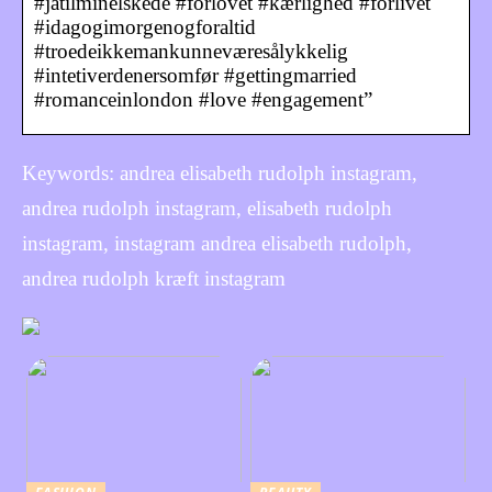
#jatilminelskede #forlovet #kærlighed #forlivet
#idagogimorgenogforaltid
#troedeikkemankunneværesålykkelig
#intetiverdenersomfør #gettingmarried
#romanceinlondon #love #engagement”
Keywords: andrea elisabeth rudolph instagram,
andrea rudolph instagram, elisabeth rudolph
instagram, instagram andrea elisabeth rudolph,
andrea rudolph kræft instagram