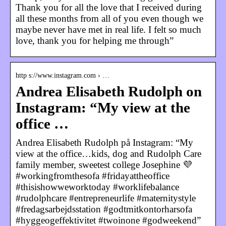
Thank you for all the love that I received during
all these months from all of you even though we
maybe never have met in real life. I felt so much
love, thank you for helping me through”
http s://www.instagram.com › …
Andrea Elisabeth Rudolph on
Instagram: “My view at the
office …
Andrea Elisabeth Rudolph på Instagram: “My
view at the office…kids, dog and Rudolph Care
family member, sweetest college Josephine 💜
#workingfromthesofa #fridayattheoffice
#thisishowweworktoday #worklifebalance
#rudolphcare #entrepreneurlife #maternitystyle
#fredagsarbejdsstation #godtmitkontorharsofa
#hyggeogeffektivitet #twoinone #godweekend”