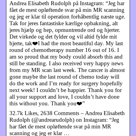
Andrea Elisabeth Rudolph på Instagram: “Jeg har
fået de mest opløftende svar på min MR scanning
og jeg er klar til operation forhåbentlig næste uge.
Tak for jeres fantastiske kærlige opbakning, alt
jeres hjælp og hep, opmuntrende ord og hjerter.
Det virkede og det fylder og vil altid fylde mit
hjerte, tak❤️I had the most beautiful day. My last
round of chemotherapy number 16 out of 16. I
am so proud that my body could absorb this and
still be standing. I also received very happy news
from my MR scan last week. The cancer is almost
gone maybe the last round of chemo today will
do the work and I’m ready for surgery hopefully
next week! I couldn’t be happier. Thank you for
all your support and love, I couldn’t have done
this without you. Thank you❤️”
32.7k Likes, 2638 Comments – Andrea Elisabeth
Rudolph (@andrearudolph) on Instagram: “Jeg
har fået de mest opløftende svar på min MR
scanning og jeg er klar …