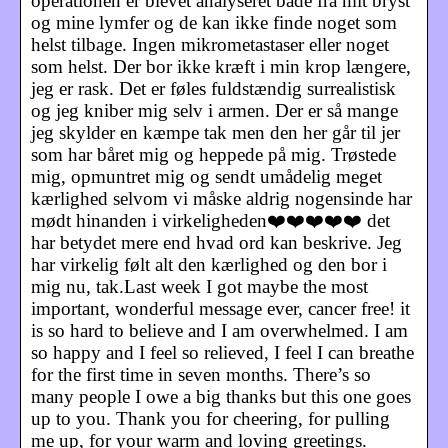
operationen er blevet analyseret både fra mit bryst
og mine lymfer og de kan ikke finde noget som
helst tilbage. Ingen mikrometastaser eller noget
som helst. Der bor ikke kræft i min krop længere,
jeg er rask. Det er føles fuldstændig surrealistisk
og jeg kniber mig selv i armen. Der er så mange
jeg skylder en kæmpe tak men den her går til jer
som har båret mig og heppede på mig. Trøstede
mig, opmuntret mig og sendt umådelig meget
kærlighed selvom vi måske aldrig nogensinde har
mødt hinanden i virkeligheden❤️❤️❤️❤️❤️ det
har betydet mere end hvad ord kan beskrive. Jeg
har virkelig følt alt den kærlighed og den bor i
mig nu, tak.Last week I got maybe the most
important, wonderful message ever, cancer free! it
is so hard to believe and I am overwhelmed. I am
so happy and I feel so relieved, I feel I can breathe
for the first time in seven months. There’s so
many people I owe a big thanks but this one goes
up to you. Thank you for cheering, for pulling
me up, for your warm and loving greetings.